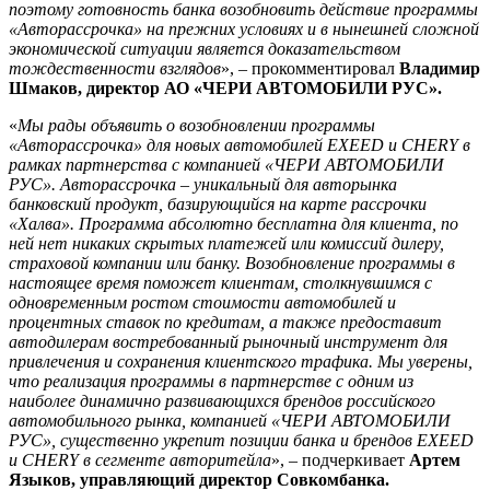
поэтому готовность банка возобновить действие программы
«Авторассрочка» на прежних условиях и в нынешней сложной
экономической ситуации является доказательством
тождественности взглядов
», – прокомментировал
Владимир
Шмаков, директор АО «ЧЕРИ АВТОМОБИЛИ РУС».
«
Мы рады объявить о возобновлении программы
«Авторассрочка» для новых автомобилей EXEED и CHERY в
рамках партнерства с компанией «ЧЕРИ АВТОМОБИЛИ
РУС». Авторассрочка – уникальный для авторынка
банковский продукт, базирующийся на карте рассрочки
«Халва». Программа абсолютно бесплатна для клиента, по
ней нет никаких скрытых платежей или комиссий дилеру,
страховой компании или банку. Возобновление программы в
настоящее время поможет клиентам, столкнувшимся с
одновременным ростом стоимости автомобилей и
процентных ставок по кредитам, а также предоставит
автодилерам востребованный рыночный инструмент для
привлечения и сохранения клиентского трафика. Мы уверены,
что реализация программы в партнерстве с одним из
наиболее динамично развивающихся брендов российского
автомобильного рынка, компанией «ЧЕРИ АВТОМОБИЛИ
РУС», существенно укрепит позиции банка и брендов EXEED
и CHERY в сегменте авторитейла
», – подчеркивает
Артем
Языков, управляющий директор Совкомбанка.