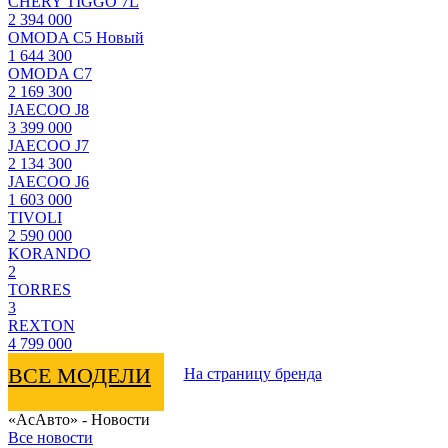
CHERY TIGGO 7L
2 394 000
OMODA C5 Новый
1 644 300
OMODA C7
2 169 300
JAECOO J8
3 399 000
JAECOO J7
2 134 300
JAECOO J6
1 603 000
TIVOLI
2 590 000
KORANDO
2
TORRES
3
REXTON
4 799 000
ВСЕ МОДЕЛИ
На страницу бренда
«АсАвто» - Новости
Все новости