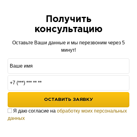
Получить
консультацию
Оставьте Ваши данные и мы перезвоним через 5
минут!
CHERY TIGGO 4 NEW
FAW BESTURN X40
GEELY COOLRAY
ЦЕНА:
ЦЕНА:
ЦЕНА:
2 264 990
1 602 000
1 799 000
ПОСМОТРЕТЬ
ПОСМОТРЕТЬ
ПОСМОТРЕТЬ
ОСТАВИТЬ ЗАЯВКУ
Я даю согласие на
обработку моих персональных
данных