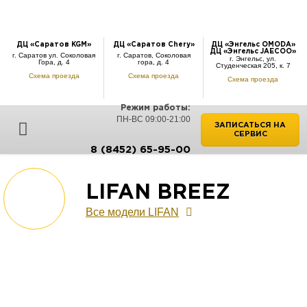
ДЦ «Саратов KGM»
ДЦ «Саратов Chery»
ДЦ «Энгельс OMODA»
ДЦ «Энгельс JAECOO»
г. Саратов ул. Соколовая
г. Саратов, Соколовая
г. Энгельс, ул.
Гора, д. 4
гора, д. 4
Студенческая 205, к. 7
Схема проезда
Схема проезда
Схема проезда
Режим работы:
ПН-ВС 09:00-21:00
ЗАПИСАТЬСЯ НА
СЕРВИС
8 (8452) 65-95-00
LIFAN BREEZ
Все модели LIFAN