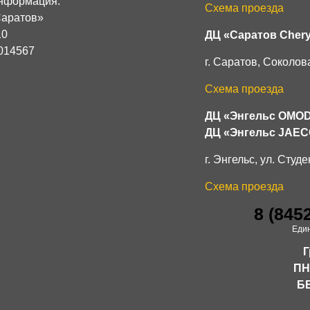
нформация:
Схема проезда
аратов»
10
ДЦ «Саратов Cher
014567
г. Саратов, Соколова
Схема проезда
ДЦ «Энгельс OMO
ДЦ «Энгельс JAE
г. Энгельс, ул. Студе
Схема проезда
8 (845
Еди
Г
ПН
Б