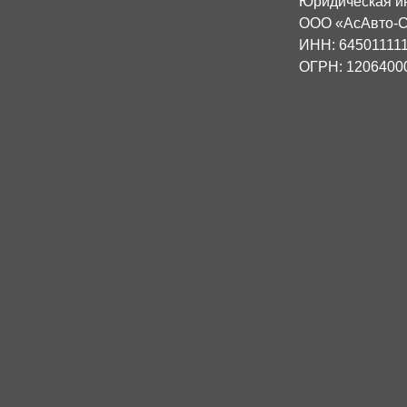
Юридическая и
ООО «АсАвто-С
ИНН: 64501111
ОГРН: 1206400