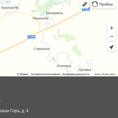
»
овая Гора, д. 4