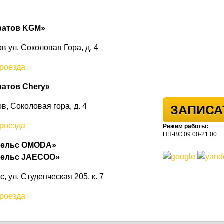
ратов KGM»
ов ул. Соколовая Гора, д. 4
роезда
атов Chery»
ов, Соколовая гора, д. 4
ЗАПИСА
роезда
Режим работы:
ПН-ВС 09:00-21:00
гельс OMODA»
гельс JAECOO»
ьс, ул. Студенческая 205, к. 7
роезда