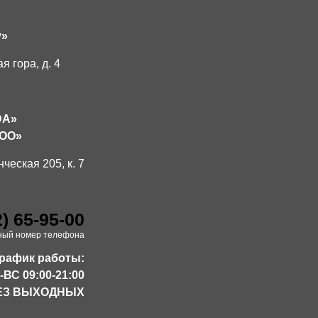
y»
я гора, д. 4
DA»
COO»
нческая 205, к. 7
2) 65-95-00
ный номер телефона
рафик работы:
-ВС 09:00-21:00
ЕЗ ВЫХОДНЫХ