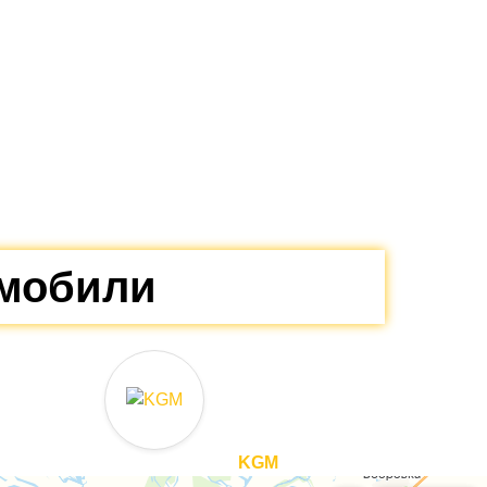
омобили
KGM